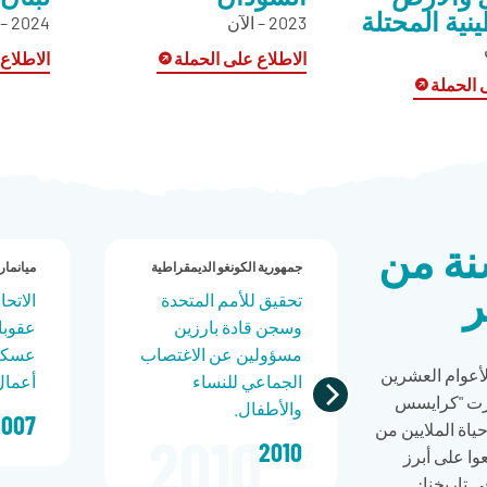
نية المحتلة
2023 – الآن
2024 – الآن
الاطلاع على الحملة
الاطلاع
 الحملة
سنة من
جمهورية الكونغو الديمقراطية
ميانمار
ر
 حظر
تحقيق للأمم المتحدة
الاتح
ير
وسجن قادة بارزين
عقوبا
حال دون
مسؤولين عن الاغتصاب
عسكري
أعوام العشرين
.
الجماعي للنساء
أعمال
ثّرت "كرايسس
والأطفال.
2007
اة الملايين من
2010
وا على أبرز
 تاريخنا: