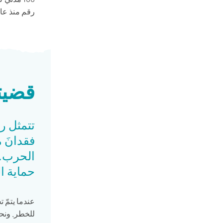
قضيتن
تتمثل ر
فقدانَ م
الحرب. 
حماية ا
عندما يتمّ ت
للخطر. ونح