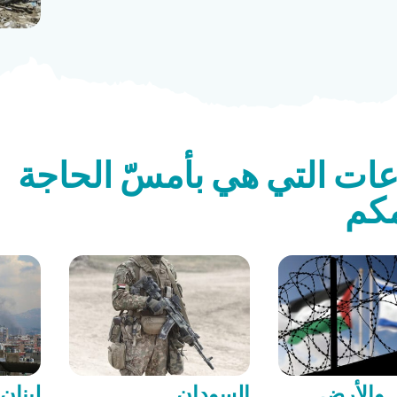
عات التي هي بأمسّ الحاجة
كم
 والأرض
السودان
لبنان