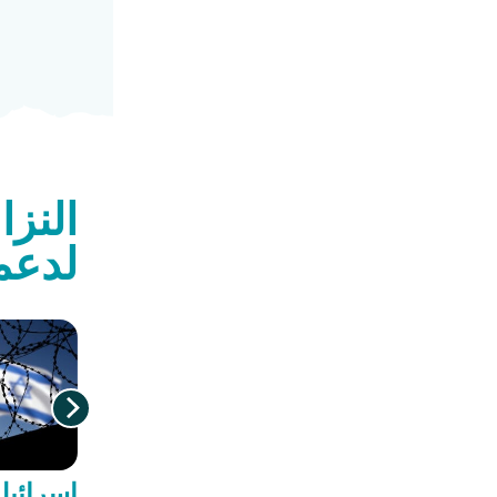
النزا
لدعم
الساحل
إسرائيل