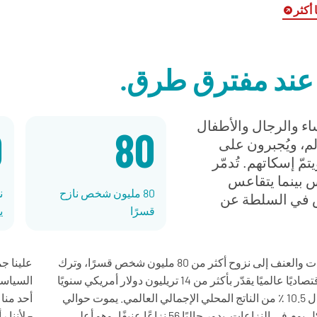
 أكثر
عند مفترق طرق.
ساء والرجال والأطفال
0
80
م، ويُجبرون على
تمّ إسكاتهم. تُدمّر
س بينما يتقاعس
80 مليون شخص نازح
 في السلطة عن
قسرًا
ي
أدّت النزاعات والعنف إلى نزوح أكثر من 80 مليون شخص قسرًا، وترك
علينا جميعًا، سواء من خلال تحريكها للتطرف، وتهديد الاستقرار
ذلك تأثيرًا اقتصاديًا عالميًا يقدّر بأكثر من 14 تريليون دولار أمريكي سنويًا
السياسي، أو تعطيلها الأسواق العالمية، ومفاقمتها للتغير المناخي. لا
– أي ما يعادل 10.5 ٪ من الناتج المحلي الإجمالي العالمي. يموت حوالي
أحد منا في أمان ما لم نكن جميعًا في أمان. لكننا نعلم أن التغيير ممكن
100 مدني كل يوم في النزاعات. يدور حاليًا 56 نزاعًا عنيفًا، وهو أعلى
– لأننا رأينا ما يمكن أن يحدث عندما يتصرف الناس بطريقة شجاعة