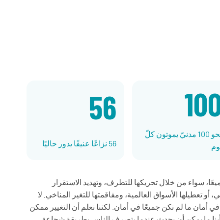
10
56
نحو 100 مدنيّ يموتون كلّ
56 نزاعًا عنيفًا يدور حاليًا
وم