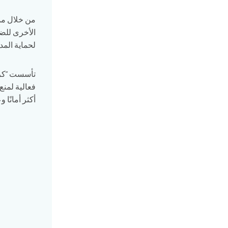
من خلال مم
الأخرى للض
لحماية المد
تأسست “كرا
فعالية لمنع
أكثر أمانًا و