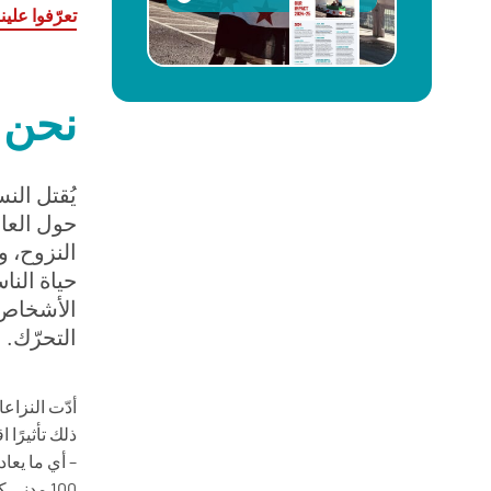
تعرّفوا علينا
نحن 
يُقتل الن
حول العال
النزوح، وي
حياة النا
الأشخاص
التحرّك.