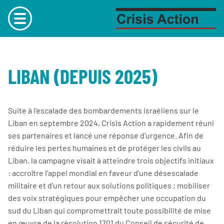
Aller au sommaire
Main
menu
LIBAN (DEPUIS 2025)
Suite à l’escalade des bombardements israéliens sur le
Liban en septembre 2024, Crisis Action a rapidement réuni
ses partenaires et lancé une réponse d’urgence. Afin de
réduire les pertes humaines et de protéger les civils au
Liban, la campagne visait à atteindre trois objectifs initiaux
: accroître l’appel mondial en faveur d’une désescalade
militaire et d’un retour aux solutions politiques ; mobiliser
des voix stratégiques pour empêcher une occupation du
sud du Liban qui compromettrait toute possibilité de mise
en œuvre de la résolution 1701 du Conseil de sécurité de